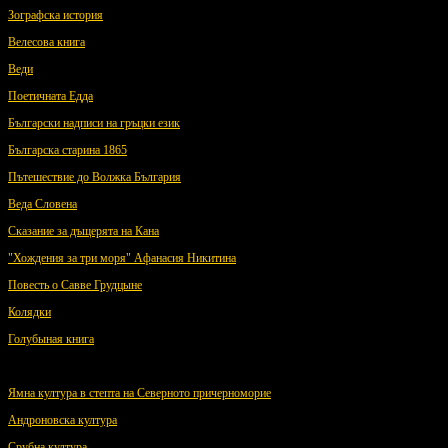
Зографска история
Велесова книга
Веди
(english)
Поетичната Едда
(english)
Български надписи на гръцки език
Българска старина 1865
Пътешествие до Волжка България
Веда Словена
Сказание за дъщерята на Кана
"Хождения за три моря" Афанасия Никитина
Повесть о Савве Грудцыне
Колядки
Голубыная книга
Ямна култура в степта на Северното причерноморие
Андроновска култура
Срубна култура