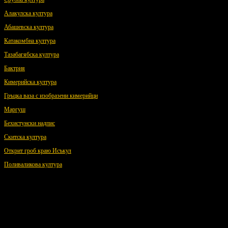
Алакулска култура
Абашевска култура
Катакомбна култура
Тазабагябска култура
Бактрия
Кимерийска култура
Гръцка ваза с изобразени кимерийци
Маргуш
Бехистунски надпис
Скитска култура
Открит гроб краю Исъкул
Поливаликова култура
История на Урал