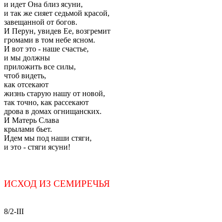
и идет Она близ ясуни,
и так же сияет седьмой красой,
завещанной от богов.
И Перун, увидев Ее, возгремит
громами в том небе ясном.
И вот это - наше счастье,
и мы должны
приложить все силы,
чтоб видеть,
как отсекают
жизнь старую нашу от новой,
так точно, как рассекают
дрова в домах огнищанских.
И Матерь Слава
крылами бьет.
Идем мы под наши стяги,
и это - стяги ясуни!
ИСХОД ИЗ СЕМИРЕЧЬЯ
8/2-III