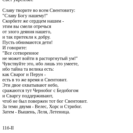
Славу творите во всем Свентовиту:
"Славу Богу нашему!"
Скорбите же сердцем нашим -
этим вы смели отречься
от злого деяния нашего,
и так притекли к добру.
Пусть обнимаются дети!
И говорите:
"Все сотворенное
не может войти в расторгнутый ум!"
Чувствуйте это, ибо лишь это умеете,
ибо тайна та велика есть:
как Сварог и Перун -
есть в то же время и Свентовит.
Эти двое охватывают небо,
сражаются тут Чернобог с Бедобогом
и Сваргу поддерживают,
чтоб не был повержен тот бог Свентовит.
За теми двумя - Велес, Хорс и Стрибог.
Затем - Вышень, Леля, Летеница.
11б-II