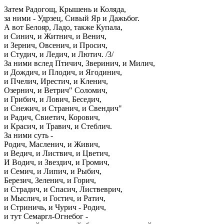
Затем Радогощ, Крышень и Коляда,
за ними - Удрзец, Сивый Яр и Дажьбог.
А вот Белояр, Ладо, также Купала,
и Синич, и Житнич, и Венич,
и Зернич, Овсенич, и Просич,
и Студич, и Ледич, и Лютич. /3/
За ними вслед Птичич, Зверинич, и Милич,
и Дождич, и Плодич, и Ягодинич,
и Пчелич, Ирестич, и Кленич,
Озернич, и Ветрич" Соломич,
и Грибич, и Лович, Беседич,
и Снежич, и Странич, и Свендич"
и Радич, Свиетич, Корович,
и Красич, и Травич, и Стеблич.
За ними суть -
Родич, Масленич, и Живич,
и Ведич, и Листвич, и Цветич,
И Водич, и Звездич, и Громич,
и Семич, и Липич, и Рыбич,
Березич, Зеленич, и Горич,
и Страдич, и Спасич, Листвеврич,
и Мыслич, и Гостич, и Ратич,
и Стриничь, и Чурич - Родич,
и тут Семаргл-Огнебог -