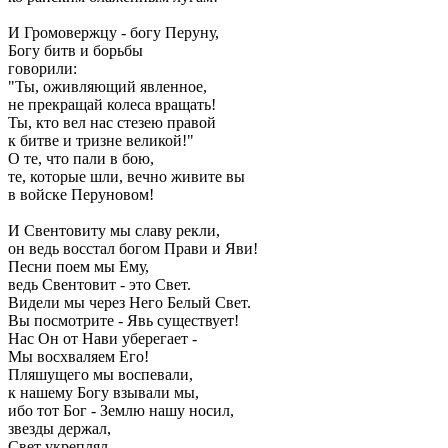
И Громовержцу - богу Перуну,
Богу битв и борьбы
говорили:
"Ты, оживляющий явленное,
не прекращай колеса вращать!
Ты, кто вел нас стезею правой
к битве и тризне великой!"
О те, что пали в бою,
те, которые шли, вечно живите вы
в войске Перуновом!
И Свентовиту мы славу рекли,
он ведь восстал богом Прави и Яви!
Песни поем мы Ему,
ведь Свентовит - это Свет.
Видели мы через Него Белый Свет.
Вы посмотрите - Явь существует!
Нас Он от Нави уберегает -
Мы восхваляем Его!
Пляшущего мы воспевали,
к нашему Богу взывали мы,
ибо тот Бог - Землю нашу носил,
звезды держал,
Свет укреплял.