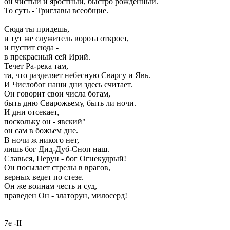
он чистый и яростный, быстро рожденный.
То суть - Триглавы всеобщие.
Сюда ты придешь,
и тут же служитель ворота откроет,
и пустит сюда -
в прекрасный сей Ирий.
Течет Ра-река там,
та, что разделяет небесную Сваргу и Явь.
И Числобог наши дни здесь считает.
Он говорит свои числа богам,
быть дню Сварожьему, быть ли ночи.
И дни отсекает,
поскольку он - явский"
он сам в божьем дне.
В ночи ж никого нет,
лишь бог Дид-Дуб-Сноп наш.
Славься, Перун - бог Огнекудрый!
Он посылает стрелы в врагов,
верных ведет по стезе.
Он же воинам честь и суд,
праведен Он - златорун, милосерд!
7е -II