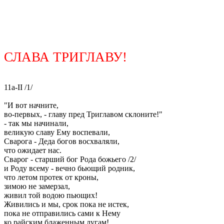
СЛАВА ТРИГЛАВУ!
11a-II /1/
"И вот начните,
во-первых, - главу пред Триглавом склоните!"
- так мы начинали,
великую славу Ему воспевали,
Сварога - Деда богов восхваляли,
что ожидает нас.
Сварог - старший бог Рода божьего /2/
и Роду всему - вечно бьющий родник,
что летом протек от кроны,
зимою не замерзал,
живил той водою пьющих!
Живились и мы, срок пока не истек,
пока не отправились сами к Нему
ко райским блаженным лугам!