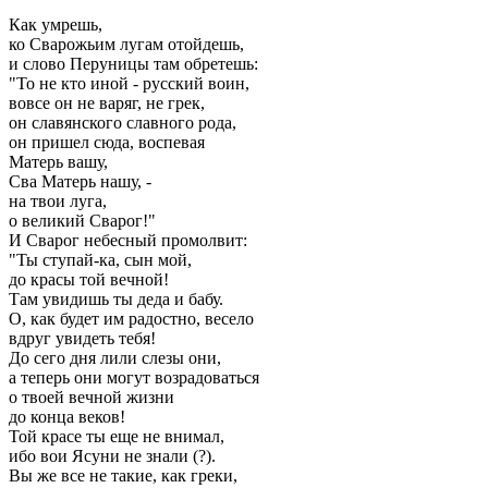
Как умрешь,
ко Сварожьим лугам отойдешь,
и слово Перуницы там обретешь:
"То не кто иной - русский воин,
вовсе он не варяг, не грек,
он славянского славного рода,
он пришел сюда, воспевая
Матерь вашу,
Сва Матерь нашу, -
на твои луга,
о великий Сварог!"
И Сварог небесный промолвит:
"Ты ступай-ка, сын мой,
до красы той вечной!
Там увидишь ты деда и бабу.
О, как будет им радостно, весело
вдруг увидеть тебя!
До сего дня лили слезы они,
а теперь они могут возрадоваться
о твоей вечной жизни
до конца веков!
Той красе ты еще не внимал,
ибо вои Ясуни не знали (?).
Вы же все не такие, как греки,