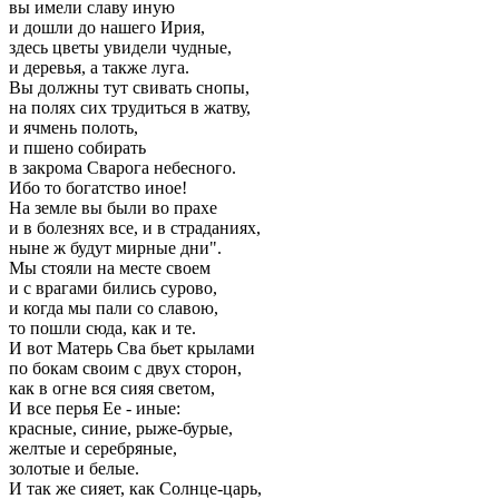
вы имели славу иную
и дошли до нашего Ирия,
здесь цветы увидели чудные,
и деревья, а также луга.
Вы должны тут свивать снопы,
на полях сих трудиться в жатву,
и ячмень полоть,
и пшено собирать
в закрома Сварога небесного.
Ибо то богатство иное!
На земле вы были во прахе
и в болезнях все, и в страданиях,
ныне ж будут мирные дни".
Мы стояли на месте своем
и с врагами бились сурово,
и когда мы пали со славою,
то пошли сюда, как и те.
И вот Матерь Сва бьет крылами
по бокам своим с двух сторон,
как в огне вся сияя светом,
И все перья Ее - иные:
красные, синие, рыже-бурые,
желтые и серебряные,
золотые и белые.
И так же сияет, как Солнце-царь,