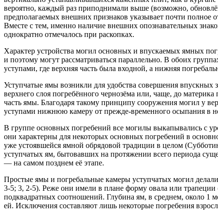
вероятно, каждый раз приподнимали выше (возможно, обновлё
предполагаемых внешних признаков указывает почти полное о
Вместе с тем, именно наличие внешних опознавательных знако
однократно отмечалось при раскопках.
Характер устройства могил основных и впускаемых ямных погр
и поэтому могут рассматриваться параллельно. В обоих группа
уступами, где верхняя часть была входной, а нижняя погребаль
Уступчатые ямы возникли для удобства совершения впускных з
верхнего слоя погребённого чернозёма или, чаще, до материка
часть ямы. Благодаря такому принципу сооружения могил у вер
уступами нижнюю камеру от прежде-временного осыпания в неё
В группе основных погребений все могилы выкапывались с ур
они характерны для некоторых основных погребений в основном
уже устоявшейся ямной обрядовой традиции в целом (Субботин
уступчатых ям, бытовавших на протяжении всего периода сущес
— на самом позднем её этапе.
Простые ямы и погребальные камеры уступчатых могил делали
3-5; 3, 2-5). Реже они имели в плане форму овала или трапеции (
подквадратных соотношений. Глубина ям, в среднем, около 1 м
ей. Исключения составляют лишь некоторые погребения взрослы