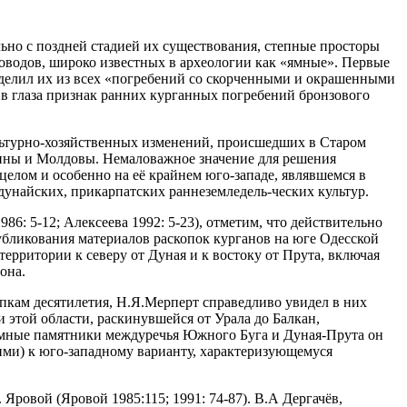
льно с поздней стадией их существования, степные просторы
оводов, широко известных в археологии как «ямные». Первые
ыделил их из всех «погребений со скорченными и окрашенными
 в глаза признак ранних курганных погребений бронзового
ультурно-хозяйственных изменений, происшедших в Старом
раины и Молдовы. Немаловажное значение для решения
елом и особенно на её крайнем юго-западе, являвшемся в
дунайских, прикарпатских раннеземледель-ческих культур.
86: 5-12; Алексеева 1992: 5-23), отметим, что действительно
бликования материалов раскопок курганов на юге Одесской
ерритории к северу от Дуная и к востоку от Прута, включая
она.
кам десятилетия, Н.Я.Мерперт справедливо увидел в них
 этой области, раскинувшейся от Урала до Балкан,
 ямные памятники междуречья Южного Буга и Дуная-Прута он
кими) к юго-западному варианту, характеризующемуся
ровой (Яровой 1985:115; 1991: 74-87). В.А Дергачёв,