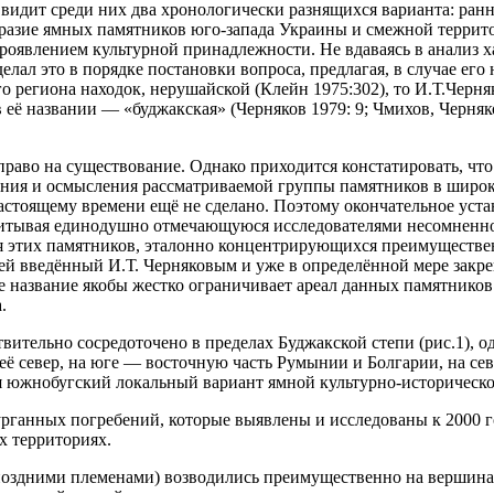
видит среди них два хронологически разнящихся варианта: ран
разие ямных памятников юго-запада Украины и смежной террито
роявлением культурной принадлежности. Не вдаваясь в анализ х
елал это в порядке постановки вопроса, предлагая, в случае его
региона находок, нерушайской (Клейн 1975:302), то И.Т.Черня
 её названии — «буджакская» (Черняков 1979: 9; Чмихов, Черняко
право на существование. Однако приходится констатировать, что
ния и осмысления рассматриваемой группы памятников в широк
астоящему времени ещё не сделано. Поэтому окончательное уст
 учитывая единодушно отмечающуюся исследователями несомненно
ия этих памятников, эталонно концентрирующихся преимуществе
й введённый И.Т. Черняковым и уже в определённой мере закре
акое название якобы жестко ограничивает ареал данных памятников
.
тельно сосредоточено в пределах Буджакской степи (рис.1), од
её север, на юге — восточную часть Румынии и Болгарии, на с
ся южнобугский локальный вариант ямной культурно-историческо
урганных погребений, которые выявлены и исследованы к 2000 г
х территориях.
оздними племенами) возводились преимущественно на вершинах 