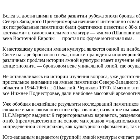
Вслед за достигшими в своём развитии рубежа эпохи бронзы о
Северо-Западного Причерноморья начинают интенсивно осваив
их погребальные памятники были фактически известны с 80-х 
костяками» в самостоятельную культуру — ямную (Шапошникова
века Восточной Европы — простая по форме могильная яма.
К настоящему времени ямная культура является одной из наиб
Свете на заре бронзового века, поиски прародины индоевропе
различных проблем истории ямной культуры имеет изучение её
конце энеолита — бронзовом веке уникальной зоной, где осуще
Не останавливаясь на истории изучения вопроса, уже достаточно
пристальное внимание на ямные памятники Северо-Западного 
области в 1964-1966 гг. (Шмаглий, Черняков 1970). Именно эт
всё Нижнее Поднестровье, дали наиболее массовый археологи
Уже обобщая важнейшие результаты исследований памятников 
сложное и многокомпонентное образование, названное им «ямно
Н.Я.Мерперт выделил 9 территориальных вариантов, разделяю
отнёс (преимущественно на основе материалов «тираспольских
«определённой спецификой, как культурного оформления, так и
Юго-западным вариантом (группой) ямной культуры считает рас