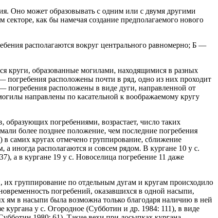
ия. Оно может образовывать с одним или с двумя другими
ом секторе, как бы намечая создание предполагаемого нового
бения располагаются вокруг центрального равномерно; Б —
ся круги, образованные могилами, находящимися в разных
— погребения расположены почти в ряд, одно из них проходит
 — погребения расположены в виде дуги, направленной от
 могилы направлены по касательной к воображаемому кругу
в, образующих погребениями, возрастает, число таких
имали более позднее положение, чем последние погребения
й) в самих кругах отмечено группирование, сближение
, а иногда располагаются и совсем рядом. В кургане 10 у с.
), а в кургане 19 у с. Новоселица погребение 11 даже
, их группирование по отдельным дугам и кругам происходило
зновременность погребений, оказавшихся в одной насыпи,
ых ям в насыпи была возможна только благодаря наличию в ней
кургана у с. Огородное (Субботин и др. 1984: 111), в виде
Субботин 1980: 61). Такие вехи при досыпках кургана,