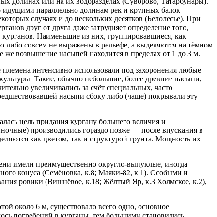
ных долинах или на их водоразделах (Суворово, Татарбунары).
о идущими параллельно долинам рек и крупных балок
екоторых случаях и до нескольких десятков (Белолесье). При
рганов друг от друга даже затрудняет определение того,
 курганов. Наименьшие из них, группировавшиеся, как
 либо совсем не выражены в рельефе, а выделяются на тёмном
 же возвышение насыпей находится в пределах от 1 до 3 м.
 племена интенсивно использовали под захоронения любые
культуры. Такие, обычно небольшие, более древние насыпи,
чительно увеличивались за счёт специальных, часто
редшествовавшей насыпи сбоку либо (чаще) покрывали эту
валась цель придания кургану большего величия и
иночные) производились гораздо позже — после впускания в
еляются как цветом, так и структурой грунта. Мощность их
ени имели преимущественно округло-выпуклые, иногда
ого конуса (Семёновка, к.8; Маяки-82, к.1). Особыми и
ия ровики (Вишнёвое, к.18; Жёлтый Яр, к.3 Холмское, к.2),
той около 6 м, существовало всего одно, основное,
калось погребений в курганы, тем большими становились