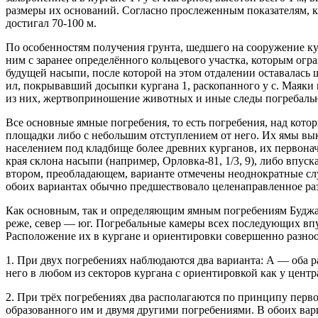
размеры их оснований. Согласно прослеженным показателям, ку
достигал 70-100 м.
По особенностям получения грунта, шедшего на сооружение кур
ним с заранее определённого кольцевого участка, которым огра
будущей насыпи, после которой на этом отдалении оставалась
ил, покрывавший досыпки кургана 1, раскопанного у с. Маяки в
из них, жертвоприношение животных и иные следы погребальн
Все основные ямные погребения, то есть погребения, над кото
площадки либо с небольшим отступлением от него. Их ямы вык
населением под кладбище более древних курганов, их первона
края склона насыпи (например, Орловка-81, 1/3, 9), либо впу
втором, преобладающем, варианте отмечены неоднократные сл
обоих вариантах обычно предшествовало целенаправленное раз
Как основным, так и определяющим ямным погребениям Буджака
реже, север — юг. Погребальные камеры всех последующих вп
Расположение их в кургане и ориентировки совершенно разноо
1. При двух погребениях наблюдаются два варианта: А — оба ра
него в любом из секторов кургана с ориентировкой как у цент
2. При трёх погребениях два располагаются по принципу перво
образованного им и двумя другими погребениями. В обоих вар