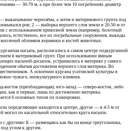
ениями — 30-70 м, а при более чем 10 погребениях диаметр
— выкапывание чернозёма, а затем и материкового грунта под
зовывался ров; 2 — выборка верхнего слоя земли в 20-50 м от
ов с использованием привозной земли (например, болотный
чались, естественно, все их погребальные сооружения, выкиды
скоплений обломков керамики и костей животных.
курганная насыпь, располагались в самом центре подкурганной
лением в материковый грунт. При использовании ямным
ующих насыпей-досыпок, устраивались в материке у самого
людением обычая достижения верхнего слоя материка. Во
ественников. А освоению кургана усатовской культуры в
можно чужого, инокультурного влияния.
-восток (преобладающая), юго-запад — северо-восток, либо
ии, как и первые, лишь по достижению материка.
ается 6 основных типов их планировки.
или определяющее находится в центре, другое — в 4-5 м от
ей могил по касательной относительно круга насыпи.
и с другими: Б — размещаясь как бы на конце треугольника,
под углом к другим.