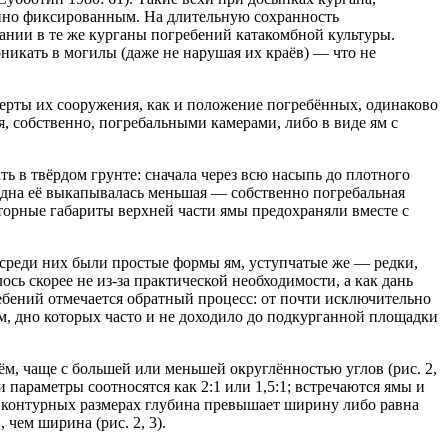
нно фиксированным. На длительную сохранность
ании в те же курганы погребений катакомбной культуры.
никать в могилы (даже не нарушая их краёв) — что не
черты их сооружения, как и положение погребённых, одинаково
, собственно, погребальными камерами, либо в виде ям с
 в твёрдом грунте: сначала через всю насыпь до плотного
о дна её выкапывалась меньшая — собственно погребальная
торные габариты верхней части ямы предохраняли вместе с
среди них были простые формы ям, уступчатые же — редки,
ь скорее не из-за практической необходимости, а как дань
ебений отмечается обратный процесс: от почти исключительно
м, дно которых часто и не доходило до подкурганной площадки
, чаще с большей или меньшей округлённостью углов (рис. 2,
ти параметры соотносятся как 2:1 или 1,5:1; встречаются ямы и
ых контурных размерах глубина превышает ширину либо равна
чем ширина (рис. 2, 3).