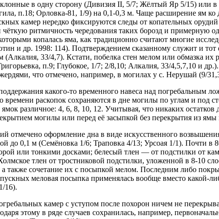
клонные в одну сторону (Дивизия II, 5/7; Жёлтый Яр 5/15) или в
ила, п.18; Орловка-81, 1/9) на 0,1-0,3 м. Чаще расширение ям к
впускных камер нередко фиксируются следы от копательных оруди
и чёткую ритмичность чередования таких борозд и примерную од
 которыми копалась яма, как традиционно считают многие иссле
н и др. 1998: 114). Подтверждением сказанному служит и тот ф
 (Алкалия, 33/4,7). Кстати, побелка стен мелом или обмазка их
горьевка, п.9; Глубокое, 1/7; 2/8,10; Алкалия, 33/4,5,7,10 и 
ердями, что отмечено, например, в могилах у с. Нерушай (9/31,3
 поддержания какого-то временного навеса над погребальным л
ко времени раскопок сохраняются в дне могилы по углам и под 
о ямок различное: 4, 6, 8, 10, 12. Учитывая, что никаких остатк
екрытием могилы или перед её засыпкой без перекрытия из ямы
ий отмечено оформление дна в виде искусственного возвышения
 до 0,1 м (Семёновка 1/6; Траповка 4/13; Урсоая 1/1). Почти в
корой или тонкими досками; белесый тлен — от подстилки от ка
Холмское тлен от тростниковой подстилки, уложенной в 8-10 слоёв
 а также сочетание их с посыпкой мелом. Последним либо покры
впускных меловая посыпка применялась вообще вместо какой-ли
/16).
гребальных камер с уступом после похорон ничем не перекрывал
даря этому в ряде случаев сохранилась, например, первоначальн