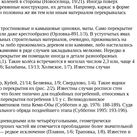
 коленей в стороны (Новоселица, 19/21). Иногда поверх
ревянные конструкции, их детали. Например, каркас в форме
очти половина же ям тем или иным материалом перекрывалась
же тростниковые и камышовые циновки, маты. Само перекрытие
 или даже крестообразно (Орловка-891.1/3). В уступчатых ямах
ьных строительных материалов, очевидно, прижимались на
аты либо прижимались деревом или камнями, либо настилались
камнями в ряде случаев закладывались мелкими. Нередко в
 перекрытие ям помещали иногда и детали разнообразных
3,1). Такие колёса встречаются в могилах числом 2,3 или, чаще 4
6; Балабаны, 13/13; Холмское, 1/7). Известны случаи
убей, 21/14; Беляевка, 1/9; Свердлово, 1/4). Такие ящики
перекрытия их (рис. 2/2). Известны случаи росписи стен
), что более типично для подбойных погребений, относимых к
я перекрытия погребения 1/1 у с. Великодолинское
мятников типа Кеми-Обы (Субботин и др. 1976: 188-189). Судя
ьного обряда позднейшего этапа (Субботин 1995: 193-196).
апециевидными или четырёхугольными, геометрически
рхних частей ям отмечается преобладание более значительной
 редкое исключение (Плавни, 1/6; Траповка, 1/8). Известен и