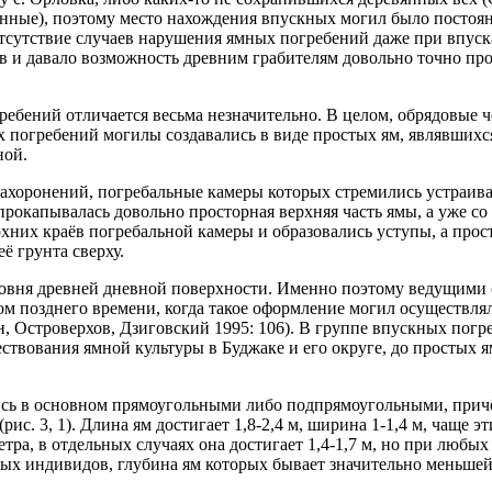
нные), поэтому место нахождения впускных могил было постоя
тсутствие случаев нарушения ямных погребений даже при впуск
в и давало возможность древним грабителям довольно точно про
ебений отличается весьма незначительно. В целом, обрядовые 
х погребений могилы создавались в виде простых ям, являвшихся
ной.
ахоронений, погребальные камеры которых стремились устраивать
 прокапывалась довольно просторная верхняя часть ямы, а уже с
хних краёв погребальной камеры и образовались уступы, а прос
 грунта сверху.
овня древней дневной поверхности. Именно поэтому ведущими 
 позднего времени, когда такое оформление могил осуществлялос
, Островерхов, Дзиговский 1995: 106). В группе впускных погр
твования ямной культуры в Буджаке и его округе, до простых я
сь в основном прямоугольными либо подпрямоугольными, причём
рис. 3, 1). Длина ям достигает 1,8-2,4 м, ширина 1-1,4 м, чаще э
етра, в отдельных случаях она достигает 1,4-1,7 м, но при люб
х индивидов, глубина ям которых бывает значительно меньшей, 