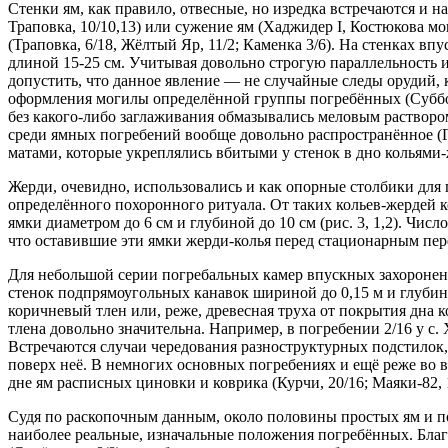
Стенки ям, как правило, отвесные, но изредка встречаются и на
Траповка, 10/10,13) или сужение ям (Хаджидер I, Костюкова мог
(Траповка, 6/18, Жёлтый Яр, 11/2; Каменка 3/6). На стенках 
длиной 15-25 см. Учитывая довольно строгую параллельность 
допустить, что данное явление — не случайные следы орудий,
оформления могилы определённой группы погребённых (Субботи
без какого-либо заглаживания обмазывались меловым раствором
среди ямных погребений вообще довольно распространённое (Гри
матами, которые укреплялись вбитыми у стенок в дно кольями-ж
Жерди, очевидно, использовались и как опорные столбики для
определённого похоронного ритуала. От таких кольев-жердей 
ямки диаметром до 6 см и глубиной до 10 см (рис. 3, 1,2). Числ
что оставившие эти ямки жерди-колья перед стационарным пер
Для небольшой серии погребальных камер впускных захоронен
стенок подпрямоугольных канавок шириной до 0,15 м и глубиной
коричневый тлен или, реже, древесная труха от покрытия дна 
тлена довольно значительна. Например, в погребении 2/16 у с. 
Встречаются случаи чередования разноструктурных подстилок,
поверх неё. В немногих основных погребениях и ещё реже во 
дне ям расписных циновки и коврика (Курчи, 20/16; Маяки-82, 1
Судя по раскопочным данным, около половины простых ям и по
наиболее реальные, изначальные положения погребённых. Благо