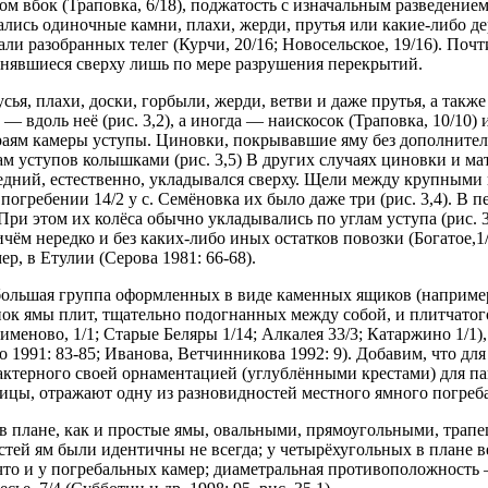
ом вбок (Траповка, 6/18), поджатость с изначальным разведением
лись одиночные камни, плахи, жерди, прутья или какие-либо де
тали разобранных телег (Курчи, 20/16; Новосельское, 19/16). П
лнявшиеся сверху лишь по мере разрушения перекрытий.
ья, плахи, доски, горбыли, жерди, ветви и даже прутья, а так
е — вдоль неё (рис. 3,2), а иногда — наискосок (Траповка, 10/10)
раям камеры уступы. Циновки, покрывавшие яму без дополнител
ам уступов колышками (рис. 3,5) В других случаях циновки и м
едний, естественно, укладывался сверху. Щели между крупными 
погребении 14/2 у с. Семёновка их было даже три (рис. 3,4). В
). При этом их колёса обычно укладывались по углам уступа (рис. 
ичём нередко и без каких-либо иных остатков повозки (Богатое,1/
р, в Етулии (Серова 1981: 66-68).
льшая группа оформленных в виде каменных ящиков (например, К
ок ямы плит, тщательно подогнанных между собой, и плитчатого 
меново, 1/1; Старые Беляры 1/14; Алкалея 33/3; Катаржино 1/1
о 1991: 83-85; Иванова, Ветчинникова 1992: 9). Добавим, что дл
актерного своей орнаментацией (углублёнными крестами) для па
цы, отражают одну из разновидностей местного ямного погребал
ли в плане, как и простые ямы, овальными, прямоугольными, тр
ей ям были идентичны не всегда; у четырёхугольных в плане ве
что и у погребальных камер; диаметральная противоположность —