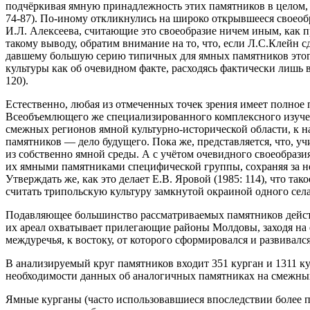
подчёркивая ямную принадлежность этих памятников в целом, 
74-87). По-иному откликнулись на широко открывшееся своеоб
И.Л. Алексеева, считающие это своеобразие ничем иным, как п
такому выводу, обратим внимание на то, что, если Л.С.Клейн сд
давшему большую серию типичных для ямных памятников этого 
культуры как об очевидном факте, расходясь фактически лишь в
120).
Естественно, любая из отмеченных точек зрения имеет полное 
Всеобъемлющего же специализированного комплексного изуче
смежных регионов ямной культурно-исторической области, к н
памятников — дело будущего. Пока же, представляется, что,
из собственно ямной среды. А с учётом очевидного своеобраз
их ямными памятниками специфической группы, сохраняя за не
Утверждать же, как это делает Е.В. Яровой (1985: 114), что т
считать трипольскую культуру замкнутой окраиной одного села
Подавляющее большинство рассматриваемых памятников действи
их ареал охватывает прилегающие районы Молдовы, заходя на 
междуречья, к востоку, от которого сформировался и развивал
В анализируемый круг памятников входит 351 курган и 1311 к
необходимости данных об аналогичных памятниках на смежны
Ямные курганы (часто использовавшиеся впоследствии более п