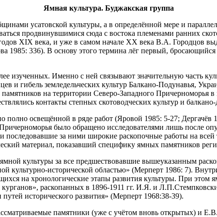
Ямная культура. Буджакская группа
бщинами усатовской культуры, а в определённой мере и паралле
аться продвинувшимися сюда с востока племенами ранних скот
годов XIX века, и уже в самом начале XX века В.А. Городцов в
 1985: 336). В основу этого термина лёг первый, бросающийся
олее изученных. Именно с ней связывают значительную часть к
йцев и гибель земледельческих культур Балкано-Подунавья, Ук
 памятников на территории Северо-Западного Причерноморья в ц
ствлялись контакты степных скотоводческих культур и балкано-
 полно освещённой в ряде работ (Яровой 1985: 5-27; Дергачёв 19
Причерноморья было обращено исследователями лишь после опу
и и последовавшие за ними широкие раскопочные работы на всей т
ческий материал, показавший специфику ямных памятников реги
ямной культуры за все предшествовавшие вышеуказанным раскоп
й культурно-исторической областью» (Мерперт 1986: 7). Внутри
щихся на хронологические этапы развития культуры. При этом
 курганов», раскопанных в 1896-1911 гг. И.Я. и Л.П.Стемпковс
 путей исторического развития» (Мерперт 1968:38-39).
сматриваемые памятники (уже с учётом вновь открытых) и Е.В. Я