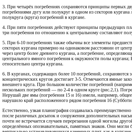
3. При четырёх погребениях сохраняются принципы первых дву
погребениями дугу или полукруг в одном из секторов кургана л
полукруга (круга) погребений в кургане.
4. При пяти погребениях действуют принципы предыдущих пла
три погребения по отношению к центральному составляют полу
5. При 6-10 погребениях также обычны все элементы предшест
секторах кургана примерно на одинаковом расстоянии от цент
через центр более древнего кургана, а погребение, определяю
центрального ямного погребения к окружности полы кургана; 
относительно центра кургана.
6. В курганах, содержащих более 10 погребений, сохраняются 
концентрических кругов достигает 3-5. Отмечаются ямные захо
внешнего круга. При большом количестве погребений (например
нескольких погребений — по 2-4 в одном круге (рис.2,1). Погреб
Нерушай две ямы (погребения 15 и 16) имели, например, общее
нарушило край расположенного рядом погребения 16 (Субботин,
Естественно, узкая планиграфия создавалась преимущественно
после различных досыпок и сооружения дополнительных насыпе
почти не встречается случаев перерезания одной могилы друг
определённых опознавательных, памятных знаков. Они могли быт
вертикально устанавливавшихся каменных плит, как в кургане 