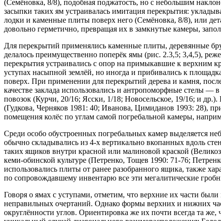
(Семёновка, 8/8), подобная поджатость, но с небольшим наклон
засыпки таких ям устраивалась имитация перекрытия: укладыва
лодки и каменные плиты поверх него (Семёновка, 8/8), или де
довольно герметично, превращая их в замкнутые камеры, запо
Для перекрытий применялись каменные плиты, деревянные брус
делалось преимущественно поперёк ямы (рис. 2.3,5; 3,4,5), реж
перекрытия устраивались с опор на примыкавшие к верхним к
уступах насыпной землёй, но иногда и прибивались к площадк
поверх. При применении для перекрытий дерева и камня, посл
качестве заклада использовались и антропоморфные стелы — в 
повозок (Курчи, 20/16; Ясски, 1/18; Новосельское, 19/16; и др.
(Гудкова, Черняков 1981: 40; Иванова, Цимиданов 1993: 28), пр
помещения колёс по углам самой погребальной камеры, наприме
Среди особо обустроенных погребальных камер выделяется небо
обычно складывались из 4-х вертикально вкопанных вдоль стен
таких ящиков внутри красной или малиновой краской (Великози
кеми-обинской культуре (Петренко, Тощев 1990: 71-76; Петренк
использовались плиты от ранее разобранного ящика, также хар
по сопровождавшему инвентарю все эти мегалитические гробни
Говоря о ямах с уступами, отметим, что верхние их части бы
неправильных очертаний. Однако формы верхних и нижних част
округлённости углов. Ориентировка же их почти всегда та же, 