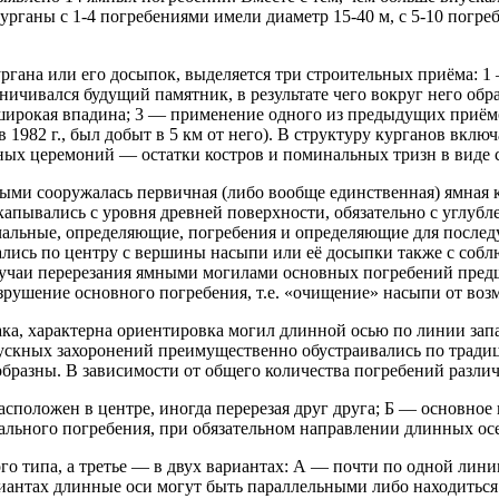
рганы с 1-4 погребениями имели диаметр 15-40 м, с 5-10 погреб
гана или его досыпок, выделяется три строительных приёма: 1 
ничивался будущий памятник, в результате чего вокруг него обра
 широкая впадина; 3 — применение одного из предыдущих приём
 1982 г., был добыт в 5 км от него). В структуру курганов вклю
ых церемоний — остатки костров и поминальных тризн в виде 
рыми сооружалась первичная (либо вообще единственная) ямная 
апывались с уровня древней поверхности, обязательно с углуб
чальные, определяющие, погребения и определяющие для послед
скались по центру с вершины насыпи или её досыпки также с соб
учаи перерезания ямными могилами основных погребений предш
рушение основного погребения, т.е. «очищение» насыпи от воз
, характерна ориентировка могил длинной осью по линии запад
ускных захоронений преимущественно обустраивались по традиц
бразны. В зависимости от общего количества погребений различ
сположен в центре, иногда перерезая друг друга; Б — основное 
рального погребения, при обязательном направлении длинных ос
го типа, а третье — в двух вариантах: А — почти по одной лини
иантах длинные оси могут быть параллельными либо находиться 