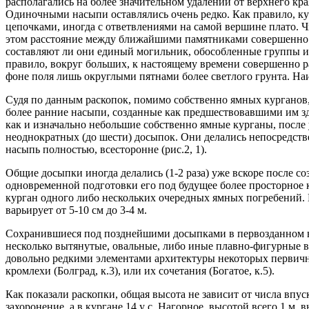
располагались на более значительном удалении от верхнего кр
Одиночными насыпи оставлялись очень редко. Как правило, к
цепочками, иногда с ответвлениями на самой вершине плато. Чи
этом расстояние между ближайшими памятниками совершенно раз
составляют ли они единый могильник, обособленные группы и
правило, вокруг больших, к настоящему времени совершенно 
фоне поля лишь округлыми пятнами более светлого грунта. Наи
Судя по данным раскопок, помимо собственно ямных курганов
более ранние насыпи, созданные как предшествовавшими им зде
как и изначально небольшие собственно ямные курганы, после 
неоднократных (до шести) досыпок. Они делались непосредст
насыпь полностью, всесторонне (рис.2, 1).
Общие досыпки иногда делались (1-2 раза) уже вскоре после с
одновременной подготовки его под будущее более просторное 
курган одного либо нескольких очередных ямных погребений. 
варьирует от 5-10 см до 3-4 м.
Сохранившиеся под позднейшими досыпками в первозданном в
несколько вытянутые, овальные, либо иные плавно-фигурные в 
довольно редкими элементами архитектуры некоторых первичны
кромлехи (Болград, к.3), или их сочетания (Богатое, к.5).
Как показали раскопки, общая высота не зависит от числа впус
захоронение, а в кургане 14 у с. Нагорное, высотой всего 1 м