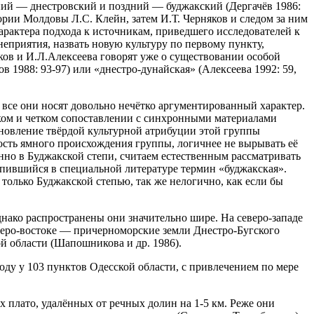
ний — днестровский и поздний — буджакский (Дергачёв 1986:
рии Молдовы Л.С. Клейн, затем И.Т. Черняков и следом за ним
арактера подхода к источникам, приведшего исследователей к
 неприятия, назвать новую культуру по первому пункту,
ков и И.Л.Алексеева говорят уже о существовании особой
в 1988: 93-97) или «днестро-дунайская» (Алексеева 1992: 59,
 все они носят довольно нечётко аргументированный характер.
ом и четком сопоставлении с синхронными материалами
ановление твёрдой культурной атрибуции этой группы
сть ямного происхождения группы, логичнее не вырывать её
нно в Буджакской степи, считаем естественным рассматривать
пившийся в специальной литературе термин «буджакская».
 только Буджакской степью, так же нелогично, как если бы
нако распространены они значительно шире. На северо-западе
еверо-востоке — причерноморские земли Днестро-Бугского
й области (Шапошникова и др. 1986).
оду у 103 пунктов Одесской области, с привлечением по мере
плато, удалённых от речных долин на 1-5 км. Реже они