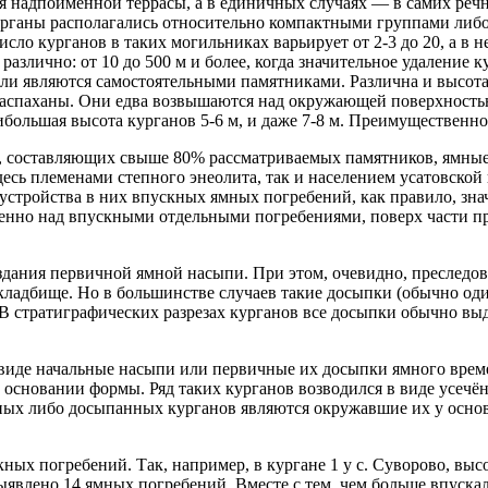
ая надпойменной террасы, а в единичных случаях — в самих реч
урганы располагались относительно компактными группами либ
сло курганов в таких могильниках варьирует от 2-3 до 20, а в н
лично: от 10 до 500 м и более, когда значительное удаление ку
ли являются самостоятельными памятниками. Различна и высота
распаханы. Они едва возвышаются над окружающей поверхностью
большая высота курганов 5-6 м, и даже 7-8 м. Преимущественное
, составляющих свыше 80% рассматриваемых памятников, ямные
сь племенами степного энеолита, так и населением усатовской 
устройства в них впускных ямных погребений, как правило, зна
венно над впускными отдельными погребениями, поверх части п
оздания первичной ямной насыпи. При этом, очевидно, преследо
кладбище. Но в большинстве случаев такие досыпки (обычно од
В стратиграфических разрезах курганов все досыпки обычно выд
иде начальные насыпи или первичные их досыпки ямного врем
основании формы. Ряд таких курганов возводился в виде усечённ
х либо досыпанных курганов являются окружавшие их у основан
кных погребений. Так, например, в кургане 1 у с. Суворово, высо
, выявлено 14 ямных погребений. Вместе с тем, чем больше впус