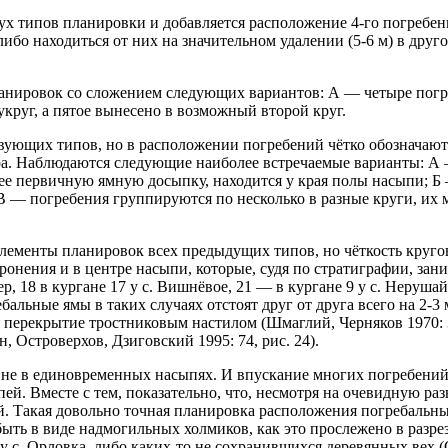
х типов планировки и добавляется расположение 4-го погребен
ибо находиться от них на значительном удалении (5-6 м) в друг
нировок со сложением следующих вариантов: А — четыре погре
круг, а пятое вынесено в возможный второй круг.
вующих типов, но в расположении погребений чётко обозначают
ра. Наблюдаются следующие наиболее встречаемые варианты: А 
щее первичную ямную досыпку, находится у края полы насыпи; Б
В — погребения группируются по несколько в разные круги, их
элементы планировок всех предыдущих типов, но чёткость круго
ронения и в центре насыпи, которые, судя по стратиграфии, зан
, 18 в кургане 17 у с. Вишнёвое, 21 — в кургане 9 у с. Неруша
альные ямы в таких случаях отстоят друг от друга всего на 2-3 м
 перекрытие тростниковым настилом (Шмаглий, Черняков 1970: 37
 Островерхов, Дзиговский 1995: 74, рис. 24).
 не в единовременных насыпях. И впускание многих погребений
й. Вместе с тем, показательно, что, несмотря на очевидную ра
ой. Такая довольно точная планировка расположения погребальн
ь в виде надмогильных холмиков, как это прослежено в разрезе 
у с. Орловка, либо каких-то не сохранившихся деревянных вех (