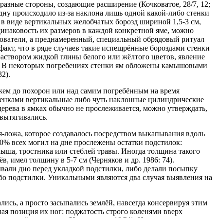
 разные стороны, создающие расширение (Кочковатое, 28/7, 12;
о дну происходило из-за наклона лишь одной какой-либо стенки
й в виде вертикальных желобчатых борозд шириной 1,5-3 см,
инаковость их размеров в каждой конкретной яме, можно
дователи, а преднамеренный, специальный обрядовый ритуал
акт, что в ряде случаев такие испещрённые бороздами стенки
 раствором жидкой глины белого или жёлтого цветов, явление
др.). В некоторых погребениях стенки ям обложены камышовыми
2).
ожем до похорон или над самим погребённым на время
стенками вертикальные либо чуть наклонные цилиндрические
ов дерева в ямках обычно не прослеживается, можно утверждать,
 вытягивались.
-ложа, которое создавалось посредством выкапывания вдоль
 80% всех могил на дне прослежены остатки подстилок:
мыша, тростника или стеблей травы. Иногда толщина такого
, имел толщину в 5-7 см (Черняков и др. 1986: 74).
вали дно перед укладкой подстилки, либо делали посыпку
бо подстилки. Уникальными являются два случая выявления на
ись, а просто засыпались землёй, навсегда консервируя этим
ая позиция их ног: поджатость строго коленями вверх