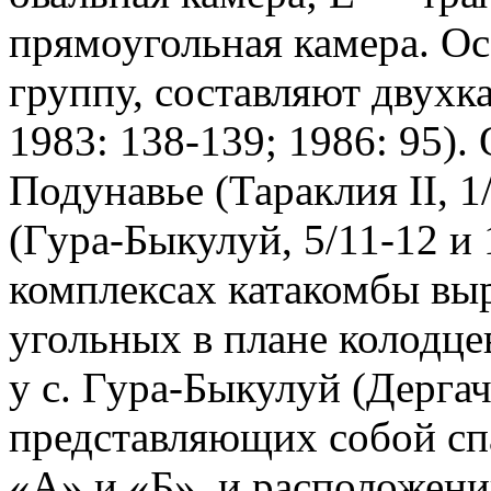
прямоугольная камера. О
группу, составляют двухк
1983: 138-139; 1986: 95).
Подунавье (Тараклия II, 1
(Гура-Быкулуй, 5/11-12 и 
комплексах катакомбы вы
угольных в плане колодце
у с. Гура-Быкулуй (Дергачё
представляющих собой сп
«А» и «Б», и расположен