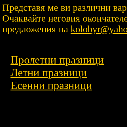
Представя ме ви различни вар
Очаквайте неговия окончателе
предложения на
kolobyr@yah
Зимни празници
Пролетни празници
Летни празници
Есенни празници
Забележка:Много от имената н
църковния им начин,тъй като
са известни.Ако някой знае н