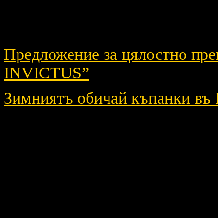
наименования нека прати е-ma
за разбирането.
Предложение за цялостно пр
INVICTUS”
Зимниятъ обичай къпанки въ
Используютс