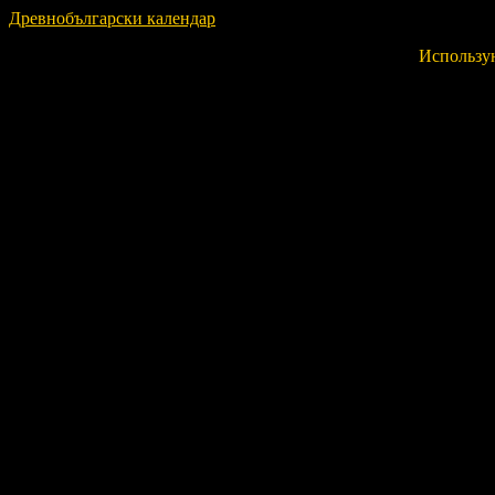
Древнобългарски календар
Использу